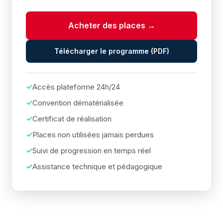
(décret n°2023-1073).
disposer de sa propre adresse email
— une même
adresse ne peut pas être utilisée pour deux
Acheter des places →
stagiaires.
Télécharger le programme (PDF)
Accès plateforme 24h/24
Convention dématérialisée
Certificat de réalisation
Places non utilisées jamais perdues
Suivi de progression en temps réel
Assistance technique et pédagogique