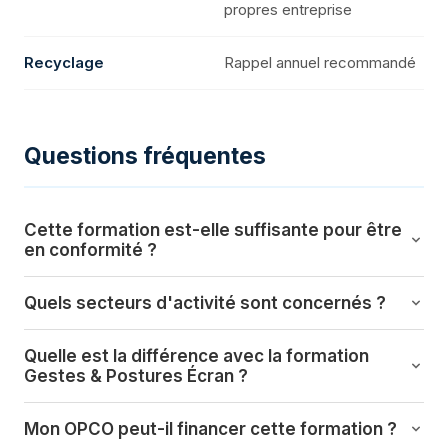
propres entreprise
Recyclage
Rappel annuel recommandé
Questions fréquentes
Cette formation est-elle suffisante pour être
en conformité ?
Elle couvre la sensibilisation théorique aux gestes et
Quels secteurs d'activité sont concernés ?
postures en manutention. Pour une formation
Tous les secteurs sont concernés : BTP, logistique,
complète PRAP (Prévention des Risques liés à
Quelle est la différence avec la formation
commerce, santé, industrie, nettoyage... Tout salarié
l'Activité Physique), une partie pratique en présentiel
Gestes & Postures Écran ?
manipulant des charges dans le cadre de son
est nécessaire.
Cette formation cible spécifiquement le port de
activité professionnelle.
Mon OPCO peut-il financer cette formation ?
charges et la manutention manuelle (lever, déplacer,