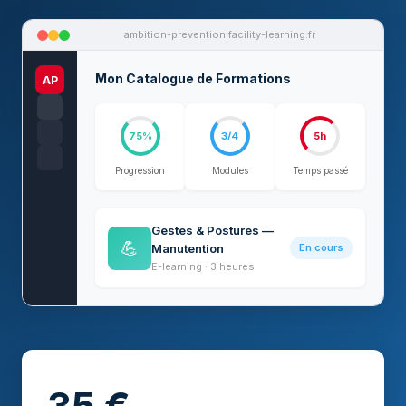
ambition-prevention.facility-learning.fr
Mon Catalogue de Formations
AP
75%
3/4
5h
Progression
Modules
Temps passé
Gestes & Postures —
💪
Manutention
En cours
E-learning · 3 heures
35 €