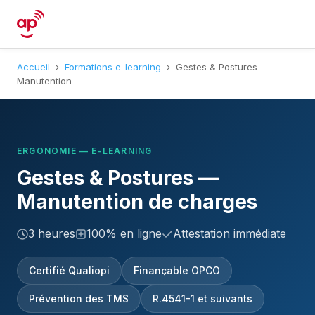
Accueil
›
Formations e-learning
›
Gestes & Postures
Manutention
ERGONOMIE — E-LEARNING
Gestes & Postures —
Manutention de charges
3 heures
100% en ligne
Attestation immédiate
Certifié Qualiopi
Finançable OPCO
Prévention des TMS
R.4541-1 et suivants