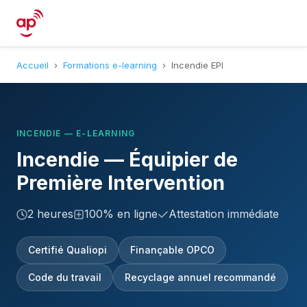
Accueil
›
Formations e-learning
›
Incendie EPI
INCENDIE — E-LEARNING
Incendie — Équipier de
Première Intervention
2 heures
100% en ligne
Attestation immédiate
Certifié Qualiopi
Finançable OPCO
Code du travail
Recyclage annuel recommandé