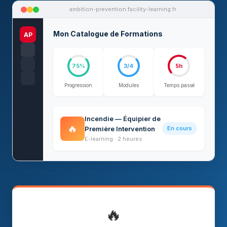
ambition-prevention.facility-learning.fr
Mon Catalogue de Formations
AP
75%
3/4
5h
Progression
Modules
Temps passé
Incendie — Équipier de
🔥
Première Intervention
En cours
E-learning · 2 heures
🔥